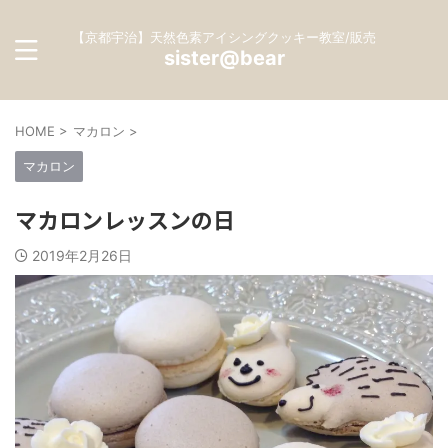
【京都宇治】天然色素アイシングクッキー教室/販売
sister@bear
HOME
>
マカロン
>
マカロン
マカロンレッスンの日
2019年2月26日