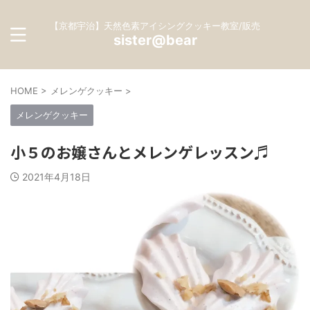
【京都宇治】天然色素アイシングクッキー教室/販売
sister@bear
HOME
>
メレンゲクッキー
>
メレンゲクッキー
小５のお嬢さんとメレンゲレッスン♬
2021年4月18日