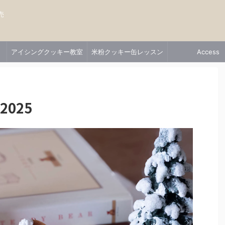
売
アイシングクッキー教室
米粉クッキー缶レッスン
Access
025