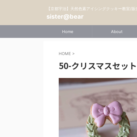
【京都宇治】天然色素アイシングクッキー教室/販
sister@bear
Home
About
HOME
>
50-クリスマスセット2