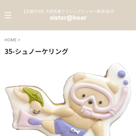
【京都宇治】天然色素アイシングクッキー教室/販売
sister@bear
HOME
>
35-シュノーケリング