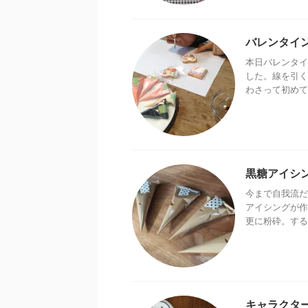
バレンタイ
本日バレンタイ
した。線を引く
わさって初めて
黒糖アイシ
今まで自我流だ
アイシングが作
更に粉砕。する
キャラクタ