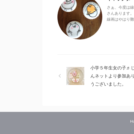
さぁ、今度は線
さんあります。
線画はやはり難
小学５年生女の子♬
んネットより参加あ
うございました。
H