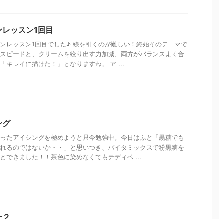
ンレッスン1回目
ンレッスン1回目でした♪ 線を引くのが難しい！終始そのテーマで
スピードと、クリームを絞り出す力加減、両方がバランスよく合
「キレイに描けた！」となりますね。 ア ...
ング
ったアイシングを極めようと只今勉強中。今日はふと「黒糖でも
れるのではないか・・」と思いつき、バイタミックスで粉黒糖を
とできました！！茶色に染めなくてもテディベ ...
ー２