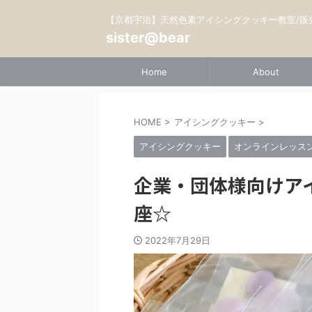
【京都宇治】天然色素アイシングクッキー教室/販
sister@bear
Home
About
HOME
>
アイシングクッキー
>
アイシングクッキー
オンラインレッス
企業・団体様向けア
座☆
2022年7月29日