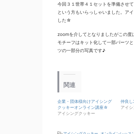
今回３１世帯４１セットを準備させて
という方もいらっしゃいました。アイ
した☆
zoomを介してとなりましたがこの
モチーフはキット化して一部パーツと
ツの一部分の写真です♪
関連
企業・団体様向けアイシング
仲良し
クッキーオンライン講座☆
アイシ
アイシングクッキー
-
アイシングクッキー
,
オンラインレッス